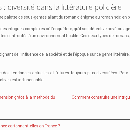
diversité dans la littérature policière
une palette de sous-genres allant du roman d’énigme au roman noir, en pas
des intrigues complexes où l’enquêteur, qu’il soit détective privé ou age
stes confrontés à un environnement hostile. Ces deux types de romans, 
gnant de l’influence de la société et de l’époque sur ce genre littéraire.
c des tendances actuelles et futures toujours plus diversifiées. Pour
ctives est indispensable.
hension grâce à la méthode du
Comment construire une intrigue
ence cartonnent-elles en France ?