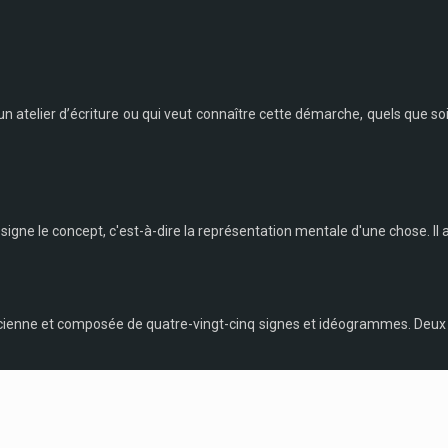
atelier d’écriture ou qui veut connaître cette démarche, quels que soien
signe le concept, c'est-à-dire la représentation mentale d'une chose. Il a é
ncienne et composée de quatre-vingt-cinq signes et idéogrammes. Deux écri
Plan du site