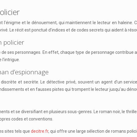
licier
ont l’énigme et le dénouement, qui maintiennent le lecteur en haleine.
vé. Le récit est ponctué d’indices et de codes secrets qui aident à rés
 policier
 de ses personnages. En effet, chaque type de personnage contribue au 
l’intrigue.
oman d’espionnage
scrète et secrète. Le détective privé, souvent un agent d’un servic
bondissements et en fausses pistes qui trompent le lecteur jusqu’au dé
nts et se diversifiant en plusieurs sous-genres. Le roman noir, le thril
ropres codes et conventions.
s sites tels que
decitre.fr
, qui offre une large sélection de romans polici