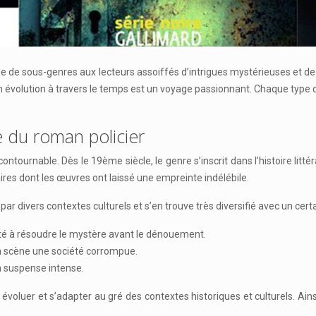
e de sous-genres aux lecteurs assoiffés d’intrigues mystérieuses et de ré
son évolution à travers le temps est un voyage passionnant. Chaque type 
re du roman policier
ncontournable. Dès le 19ème siècle, le genre s’inscrit dans l’histoire l
res dont les œuvres ont laissé une empreinte indélébile.
 par divers contextes culturels et s’en trouve très diversifié avec un ce
ité à résoudre le mystère avant le dénouement.
en scène une société corrompue.
un suspense intense.
voluer et s’adapter au gré des contextes historiques et culturels. Ainsi