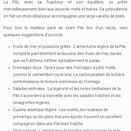
La Pils, avec sa fraîcheur et son équilibre, se prête
merveilleusement bien aux accords mets et bières. Sa polyvalence
en fait un choix idéal pour accompagner une large variété de plats.
Pour tirer le meilleur parti de votre Pils lors d’un repas, voici
quelques suggestions d’accords :
Fruits de mer et poissons grillés : L’amertume légère de la Pils
complète parfaitement la douceur des fruits de mer, tandis
que sa fraîcheur nettoie agréablement le palais.
Fromages doux : Optez pour des fromages à pâte molle
comme le camembert ou le brie. La carbonatation de la bière
contrebalance la texture crémeuse du fromage.
Salades estivales : La légèreté et les notes herbacées de la
Pils s’accordent à merveille avec les salades fraîches et les
vinaigrettes légères.
Cuisine asiatique légère : Les sushis, les rouleaux de
printemps ou les plats thaï peu épicés trouvent un excellent
compagnon dans une Pils bien fraîche.
Charcuteries : L’amertume de la bière aide à couper le gras