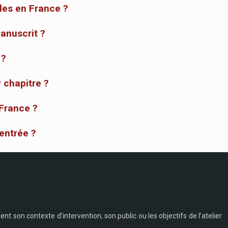
les en France ?
anuscrit ?
 ?
 chapitre ?
 France ?
rentrée ?
t son contexte d’intervention, son public ou les objectifs de l’atelier