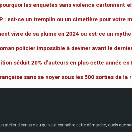
 pourquoi les enquêtes sans violence cartonnent-el
 : est-ce un tremplin ou un cimetière pour votre m
ent vivre de sa plume en 2024 ou est-ce un mythe
man policier impossible à deviner avant le dernier
édition séduit 20% d’auteurs en plus cette année en
française sans se noyer sous les 500 sorties de la 
atelier d’écriture ou qui veut connaître cette démarche, quels que soien