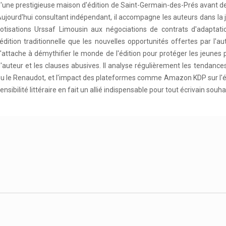
'une prestigieuse maison d'édition de Saint-Germain-des-Prés avant de di
ujourd'hui consultant indépendant, il accompagne les auteurs dans la ju
otisations Urssaf Limousin aux négociations de contrats d'adaptati
'édition traditionnelle que les nouvelles opportunités offertes par l
'attache à démythifier le monde de l'édition pour protéger les jeune
'auteur et les clauses abusives. Il analyse régulièrement les tendance
u le Renaudot, et l'impact des plateformes comme Amazon KDP sur l'éco
ensibilité littéraire en fait un allié indispensable pour tout écrivain so