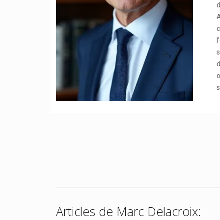
d
A
c
l
s
d
o
s
Articles de Marc Delacroix: